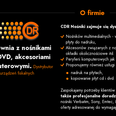
O firmie
CDR Nośniki zajmuje się dy
Nośników multimedialnych - w
płyty do nadruku,
wnia z nośnikami
Akcesoriów związanych z noś
okładki okolicznościowe itd.
DVD, akcesoriami
Peryferii komputerowych jak g
terowymi.
Proponujemy również usługi 
Dystrybutor
nadruk na płytach,
urządzeń fiskalnych
kopiowanie płyt cd i dvd.
Zaspokajamy potrzeby klientów
także profesjonalne doradz
nośniki Verbatim, Sony, Emtec,
oferty adresowanej do wymaga