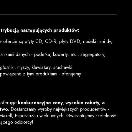
strybucją następujących produktów:
 ofercie są płyty CD, CD-R, płyty DVD, nośniki mini dv,
nikami danych - pudełka, koperty, etui, segregatory,
łośniki, myszy, klawiatury, słuchawki.
powiązane z tymi produktami - oferujemy:
 oferując
konkurencyjne ceny, wysokie rabaty, a
two.
Dostarczamy wyroby największych producentów -
 Maxell, Esperanza i wielu innych. Gwarantujemy rzetelność
jącego odbiorcy!