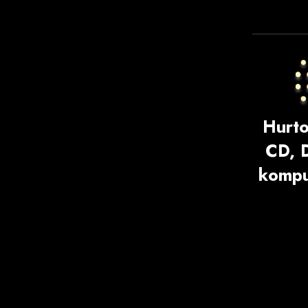
Hurto
CD, 
kompu