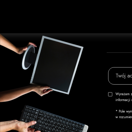
Twój ad
Wyrażam z
informacj
* Pole wym
w rozumie