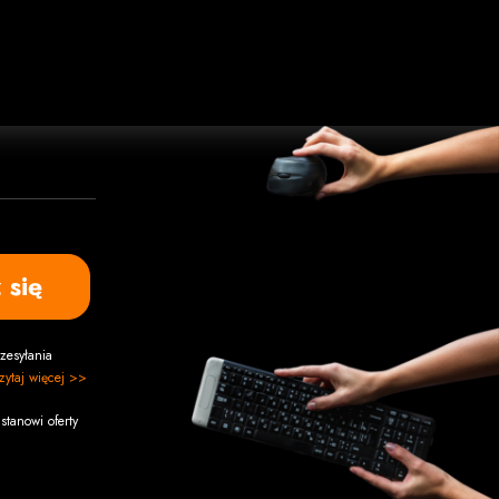
 się
zesyłania
zytaj więcej >>
stanowi oferty