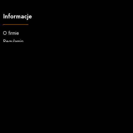
Informacje
O firmie
Regulamin
Koszty wysyłki
Opcje płatności
Zwroty i reklamacje
Zakupy hurtowe
Kontakt
Usługi
Wydruk okładek