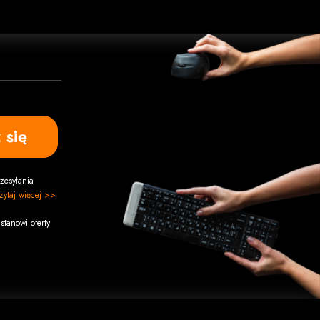
 się
zesyłania
zytaj więcej >>
stanowi oferty