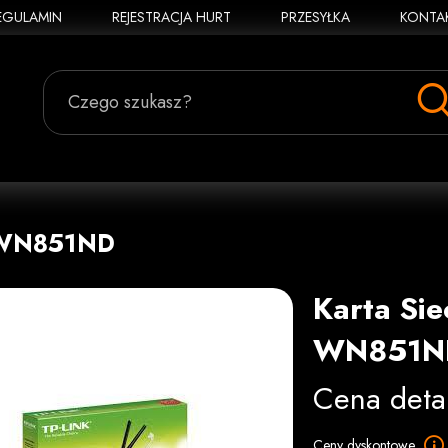
EGULAMIN
REJESTRACJA HURT
PRZESYŁKA
KONTA
Czego szukasz?
L-WN851ND
Karta Sie
WN851N
Cena deta
Ceny dyskontowe