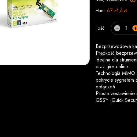
67 zł /szt
Hurt:
Ilość:
Bezprzewodowa kar
Prędkość bezprzewo
idealna dla strumie
oraz gier online
Technologia MIMO z
pokrycie sygnałem d
połączeń
Proste zestawienie
QSS™ (Quick Securi