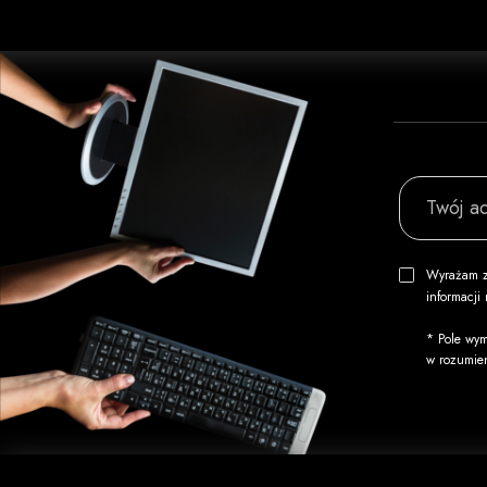
Twój ad
Wyrażam z
informacj
* Pole wym
w rozumie