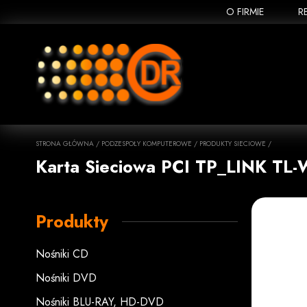
O FIRMIE
R
STRONA GŁÓWNA
/
PODZESPOŁY KOMPUTEROWE
/
PRODUKTY SIECIOWE
/
Karta Sieciowa PCI TP_LINK T
Produkty
Nośniki CD
Nośniki DVD
Nośniki BLU-RAY, HD-DVD