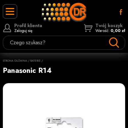
Profil klienta
Twój koszyk
Zaloguj się
Warość:
0,00 zł
Czego szukasz?
STRONA GŁÓWNA
/
BATERIE
/
Panasonic R14