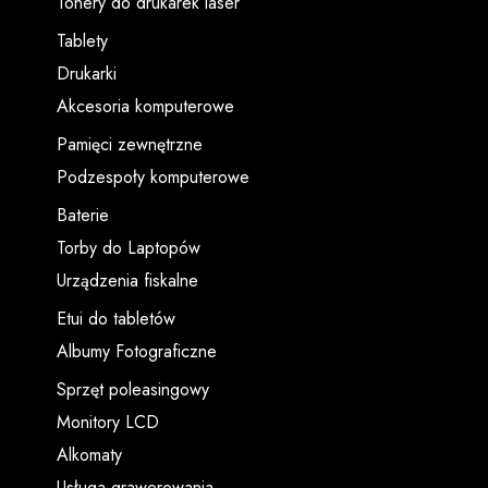
Tonery do drukarek laser
Tablety
Drukarki
Akcesoria komputerowe
Pamięci zewnętrzne
Podzespoły komputerowe
Baterie
Torby do Laptopów
Urządzenia fiskalne
Etui do tabletów
Albumy Fotograficzne
Sprzęt poleasingowy
Monitory LCD
Alkomaty
Usługa grawerowania