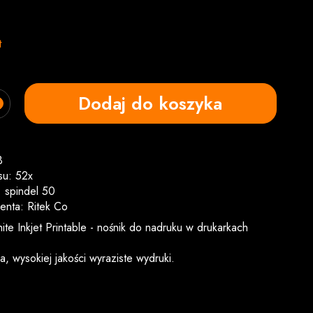
t
Dodaj do koszyka
B
su: 52x
 spindel 50
centa: Ritek Co
ite Inkjet Printable - nośnik do nadruku w drukarkach
a, wysokiej jakości wyraziste wydruki.