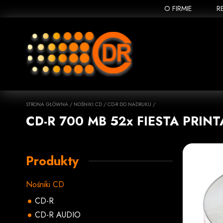
O FIRMIE
R
STRONA GŁÓWNA
/
NOŚNIKI CD
/
CD-R DO NADRUKU
/
CD-R 700 MB 52x FIESTA PRINT
Produkty
Nośniki CD
CD-R
CD-R AUDIO