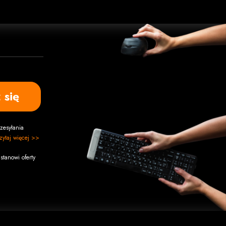
 się
zesyłania
zytaj więcej >>
stanowi oferty