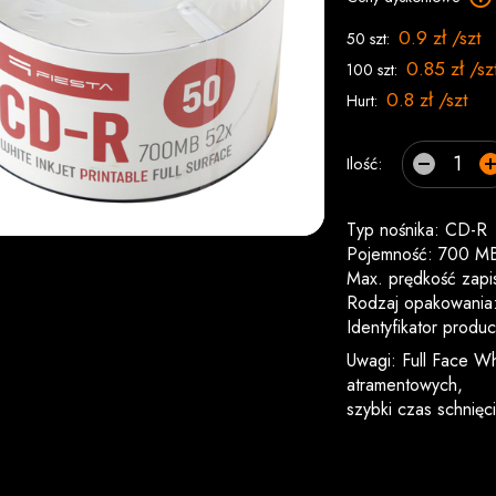
0.9 zł /szt
50 szt:
0.85 zł /sz
100 szt:
0.8 zł /szt
Hurt:
Ilość:
Typ nośnika: CD-R
Pojemność: 700 M
Max. prędkość zapi
Rodzaj opakowania:
Identyfikator produ
Uwagi: Full Face Wh
atramentowych,
szybki czas schnięci