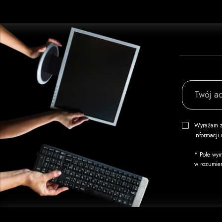
Twój ad
Wyrażam z
informacj
* Pole wym
w rozumie