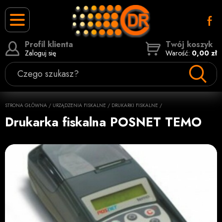
Profil klienta
Twój koszyk
Zaloguj się
Warość:
0,00 zł
Czego szukasz?
STRONA GŁÓWNA
/
URZĄDZENIA FISKALNE
/
DRUKARKI FISKALNE
/
Drukarka fiskalna POSNET TEMO