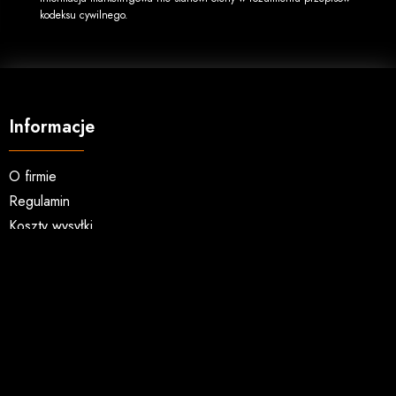
kodeksu cywilnego.
Informacje
O firmie
Regulamin
Koszty wysyłki
Opcje płatności
Zwroty i reklamacje
Zakupy hurtowe
Kontakt