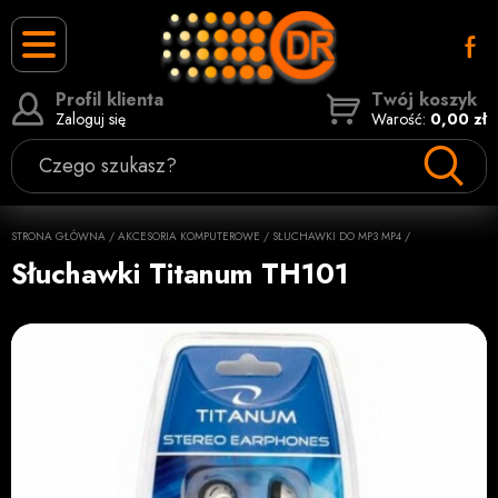
Profil klienta
Twój koszyk
Zaloguj się
Warość:
0,00 zł
Czego szukasz?
STRONA GŁÓWNA
/
AKCESORIA KOMPUTEROWE
/
SŁUCHAWKI DO MP3 MP4
/
Słuchawki Titanum TH101