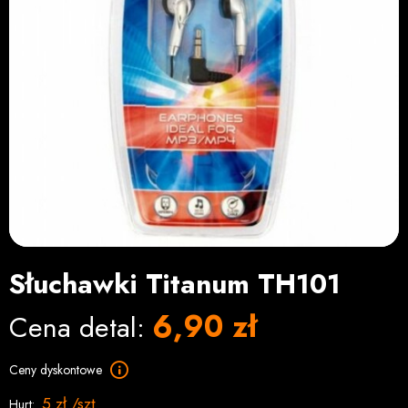
Słuchawki Titanum TH101
6,90 zł
Cena detal:
Ceny dyskontowe
5 zł /szt
Hurt: