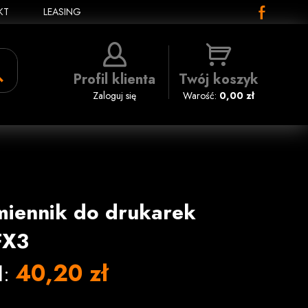
KT
LEASING
Profil klienta
Twój koszyk
Zaloguj się
Warość:
0,00 zł
miennik do drukarek
FX3
40,20 zł
l: