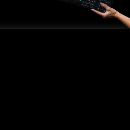
Pomoc
Masz pytanie? Specjalne zamówienie?
Dział sprzedaży
tel/fax.
34 324 83 94
Informacja produktowa
tel. kom.
788 750 283
Pomoc techniczna
tel. kom.
604 265 962