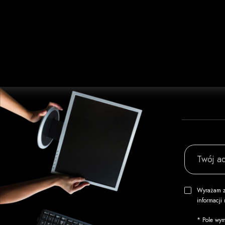
Twój ad
Wyrażam z
informacj
* Pole wym