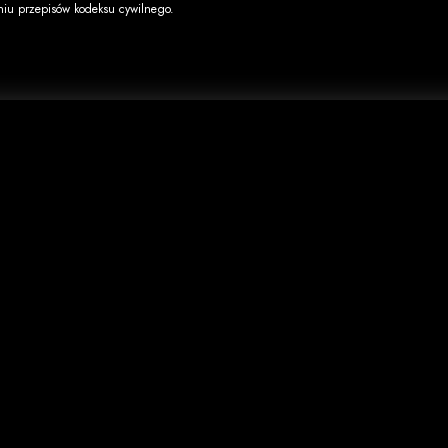
niu przepisów kodeksu cywilnego.
Odbiór osobisty
adek
"CDR" s.c.
e VHS na DVD
al. N.M.P. 1
płytach CD DVD
42-202 Częstochowa
a CD/DVD/VHS
NIP: 949-18-27-741
Zapraszamy
pn-pt: 10:00 - 16:00