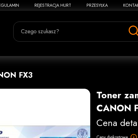
EGULAMIN
REJESTRACJA HURT
PRZESYŁKA
KONTA
Czego szukasz?
ANON FX3
Toner za
CANON 
Cena deta
Ceny dyskontowe