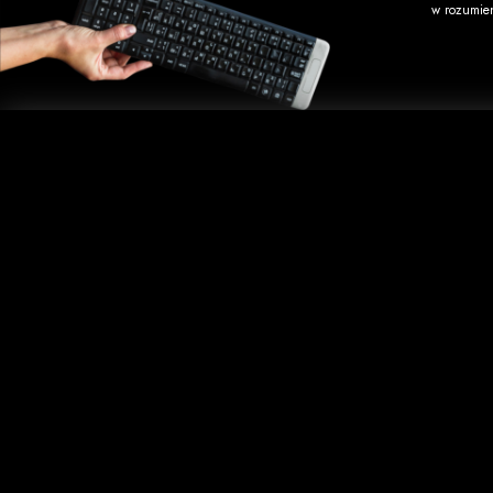
w rozumie
Informacje
Usługi
O firmie
Wydruk okł
Regulamin
Kopiowani
Koszty wysyłki
Nadruk na 
Opcje płatności
Duplikacj
Zwroty i reklamacje
Zakupy hurtowe
Kontakt