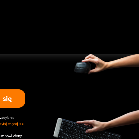
 się
zesyłania
zytaj więcej >>
stanowi oferty