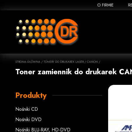
O FIRMIE
R
STRONA GŁÓWNA
/
TONERY DO DRUKAREK LASER
/
CANON
/
Toner zamiennik do drukarek C
Produkty
Nośniki CD
Nośniki DVD
Nośniki BLU-RAY, HD-DVD