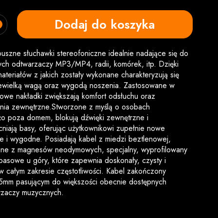
Dodaj do koszyka
ouszne słuchawki stereofoniczne idealnie nadające się do
ych odtwarzaczy MP3/MP4, radii, komórek, itp. Dzięki
materiałów z jakich zostały wykonane charakteryzują się
ewielką wagą oraz wygodą noszenia. Zastosowane w
owe nakładki zwiększają komfort odsłuchu oraz
enia zewnętrzne.Stworzone z myślą o osobach
o poza domem, blokują dźwięki zewnętrzne i
niają basy, oferując użytkownikowi zupełnie nowe
kie i wygodne. Posiadają kabel z miedzi beztlenowej,
ane z magnesów neodymowych, specjalny, wyprofilowany
 basowe u góry, które zapewnia doskonały, czysty i
 całym zakresie częstotliwości. Kabel zakończony
3.5mm pasującym do większości obecnie dostępnych
rzaczy muzycznych.