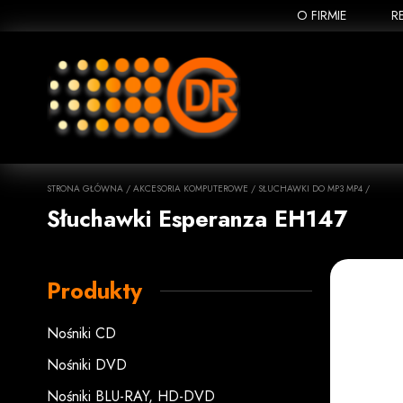
O FIRMIE
R
STRONA GŁÓWNA
/
AKCESORIA KOMPUTEROWE
/
SŁUCHAWKI DO MP3 MP4
/
Słuchawki Esperanza EH147
Produkty
Nośniki CD
Nośniki DVD
Nośniki BLU-RAY, HD-DVD