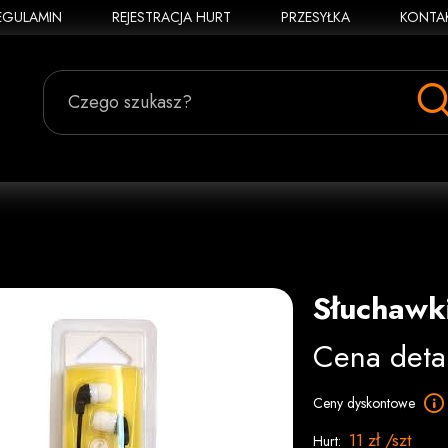
EGULAMIN
REJESTRACJA HURT
PRZESYŁKA
KONTA
Czego szukasz?
Słuchawk
Cena deta
Ceny dyskontowe
11 zł /szt
Hurt: