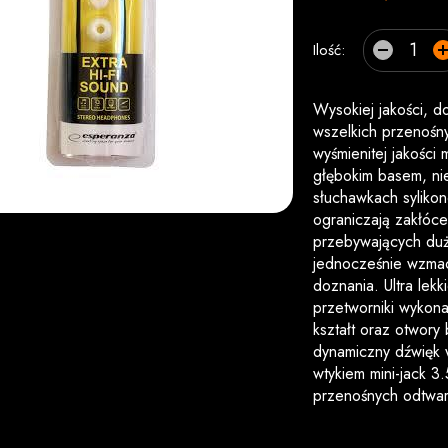
Ilość:
Wysokiej jakości, d
wszelkich przenośn
wyśmienitej jakości 
głębokim basem, ni
słuchawkach sylikon
ograniczają zakłóc
przebywających duż
jednocześnie wzmac
doznania. Ultra lek
przetworniki wykon
kształt oraz otwory
dynamiczny dźwięk w
wtykiem mini-jack 
przenośnych odtwa