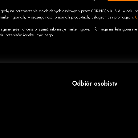
godę na przetwarzanie moich danych osobowych przez CDR-NOŚNIKI S.A. w celu pr
i marketingowych, w szczególności o nowych produktach, usługach czy promocjach.
C
agane, jeżeli chcesz otrzymać informacje marketingowe. Informacja marketingowa nie 
niu przepisów kodeksu cywilnego.
Odbiór osobisty
adek
"CDR" s.c.
e VHS na DVD
al. N.M.P. 1
płytach CD DVD
42-202 Częstochowa
a CD/DVD/VHS
NIP: 949-18-27-741
Zapraszamy