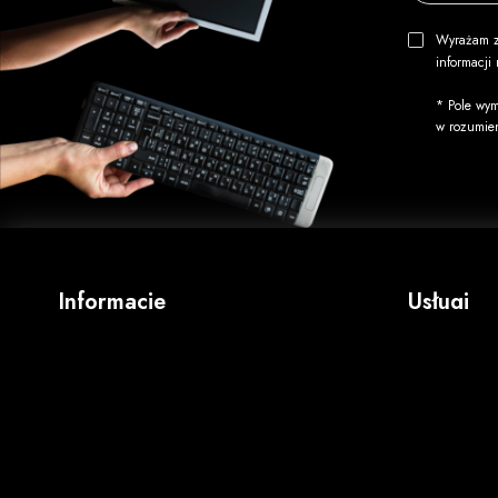
Wyrażam z
informacj
* Pole wym
w rozumie
Informacje
Usługi
O firmie
Wydruk okł
Regulamin
Kopiowani
Koszty wysyłki
Nadruk na 
Opcje płatności
Duplikacj
Zwroty i reklamacje