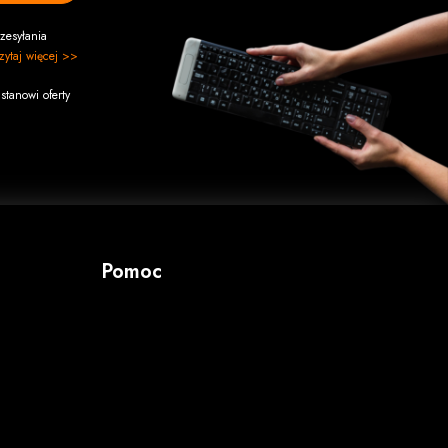
zesyłania
zytaj więcej >>
stanowi oferty
Pomoc
Masz pytanie? Specjalne zamówienie?
Dział sprzedaży
tel/fax.
34 324 83 94
Informacja produktowa
tel. kom.
788 750 283