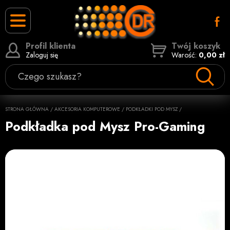
Profil klienta
Twój koszyk
Zaloguj się
Warość:
0,00 zł
Czego szukasz?
STRONA GŁÓWNA
/
AKCESORIA KOMPUTEROWE
/
PODKŁADKI POD MYSZ
/
Podkładka pod Mysz Pro-Gaming