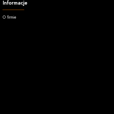
Informacje
O firmie
Regulamin
Koszty wysyłki
Opcje płatności
Zwroty i reklamacje
Zakupy hurtowe
Kontakt
Usługi
Wydruk okładek
Kopiowanie VHS na DVD
Nadruk na płytach CD DVD