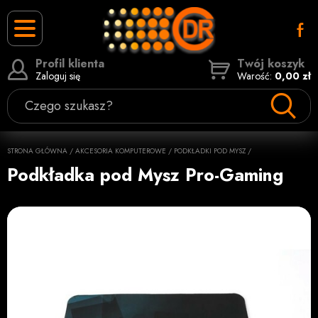
Profil klienta
Twój koszyk
Zaloguj się
Warość:
0,00 zł
Czego szukasz?
STRONA GŁÓWNA
/
AKCESORIA KOMPUTEROWE
/
PODKŁADKI POD MYSZ
/
Podkładka pod Mysz Pro-Gaming