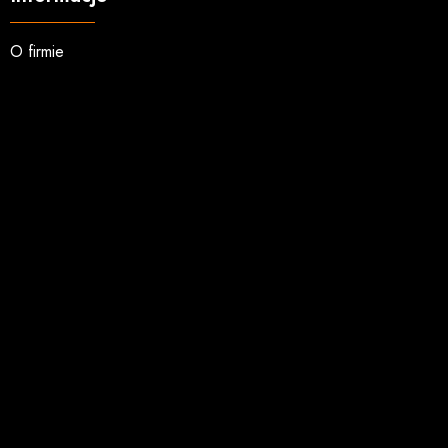
O firmie
Regulamin
Koszty wysyłki
Opcje płatności
Zwroty i reklamacje
Zakupy hurtowe
Kontakt
Usługi
Wydruk okładek
Kopiowanie VHS na DVD
Nadruk na płytach CD DVD