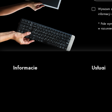
Wyrażam z
informacj
* Pole wym
w rozumie
Informacje
Usługi
O firmie
Wydruk okł
Regulamin
Kopiowani
Koszty wysyłki
Nadruk na 
Opcje płatności
Duplikacj
Zwroty i reklamacje