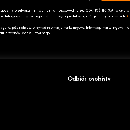
godę na przetwarzanie moich danych osobowych przez CDR-NOŚNIKI S.A. w celu pr
i marketingowych, w szczególności o nowych produktach, usługach czy promocjach.
C
agane, jeżeli chcesz otrzymać informacje marketingowe. Informacja marketingowa nie 
niu przepisów kodeksu cywilnego.
Odbiór osobisty
adek
"CDR" s.c.
e VHS na DVD
al. N.M.P. 1
płytach CD DVD
42-202 Częstochowa
a CD/DVD/VHS
NIP: 949-18-27-741
Zapraszamy