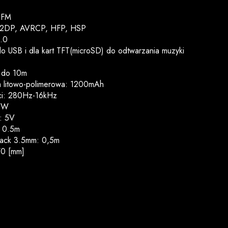
 FM
: A2DP, AVRCP, HFP, HSP
4.0
USB i dla kart TFT(microSD) do odtwarzania muzyki
: do 10m
 litowo-polimerowa: 1200mAh
ści: 280Hz-16kHz
x5W
: 5V
: 0.5m
 jack 3.5mm: 0,5m
0 [mm]