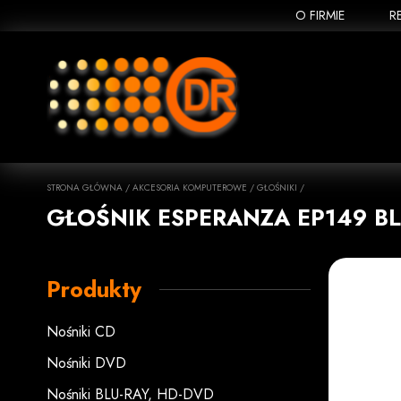
O FIRMIE
R
STRONA GŁÓWNA
/
AKCESORIA KOMPUTEROWE
/
GŁOŚNIKI
/
GŁOŚNIK ESPERANZA EP149 B
Produkty
Nośniki CD
Nośniki DVD
Nośniki BLU-RAY, HD-DVD