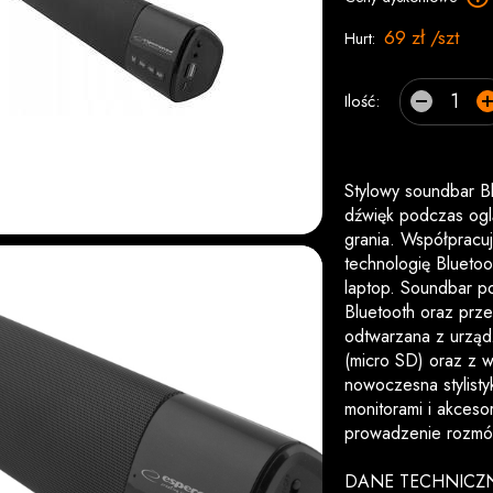
69 zł /szt
Hurt:
Ilość:
Stylowy soundbar 
dźwięk podczas ogl
grania. Współpracu
technologię Bluetoot
laptop. Soundbar 
Bluetooth oraz prz
odtwarzana z urząd
(micro SD) oraz z 
nowoczesna stylist
monitorami i akceso
prowadzenie rozmów
DANE TECHNICZ