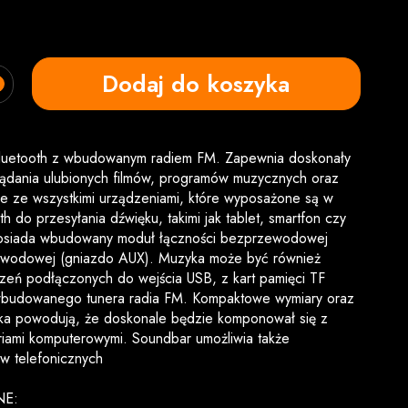
Dodaj do koszyka
Bluetooth z wbudowanym radiem FM. Zapewnia doskonały
ądania ulubionych filmów, programów muzycznych oraz
je ze wszystkimi urządzeniami, które wyposażone są w
h do przesyłania dźwięku, takimi jak tablet, smartfon czy
posiada wbudowany moduł łączności bezprzewodowej
ewodowej (gniazdo AUX). Muzyka może być również
zeń podłączonych do wejścia USB, z kart pamięci TF
wbudowanego tunera radia FM. Kompaktowe wymiary oraz
yka powodują, że doskonale będzie komponował się z
riami komputerowymi. Soundbar umożliwia także
 telefonicznych
NE: