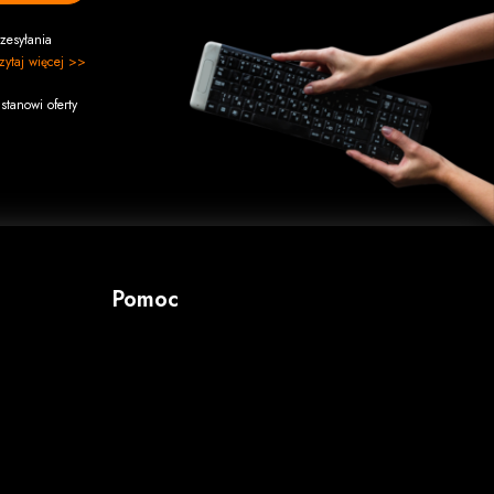
zesyłania
zytaj więcej >>
stanowi oferty
Pomoc
Masz pytanie? Specjalne zamówienie?
Dział sprzedaży
tel/fax.
34 324 83 94
Informacja produktowa
tel. kom.
788 750 283