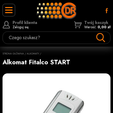
Profil klienta
Twój koszyk
Zaloguj się
Warość:
0,00 zł
Czego szukasz?
STRONA GŁÓWNA
/
ALKOMATY
/
Alkomat Fitalco START