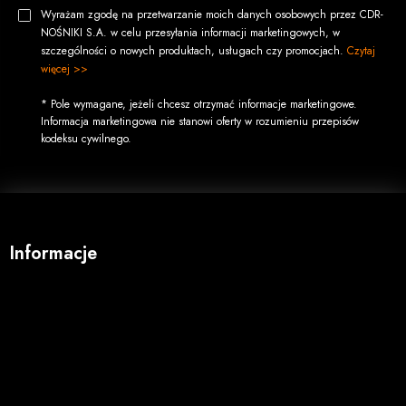
Wyrażam zgodę na przetwarzanie moich danych osobowych przez CDR-
NOŚNIKI S.A. w celu przesyłania informacji marketingowych, w
szczególności o nowych produktach, usługach czy promocjach.
Czytaj
więcej >>
* Pole wymagane, jeżeli chcesz otrzymać informacje marketingowe.
Informacja marketingowa nie stanowi oferty w rozumieniu przepisów
kodeksu cywilnego.
Informacje
O firmie
Regulamin
Koszty wysyłki
Opcje płatności
Zwroty i reklamacje