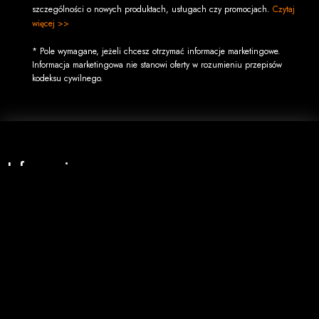
szczególności o nowych produktach, usługach czy promocjach.
Czytaj
więcej >>
* Pole wymagane, jeżeli chcesz otrzymać informacje marketingowe.
Informacja marketingowa nie stanowi oferty w rozumieniu przepisów
kodeksu cywilnego.
Informacje
O firmie
Regulamin
Koszty wysyłki
Opcje płatności
Zwroty i reklamacje
Zakupy hurtowe