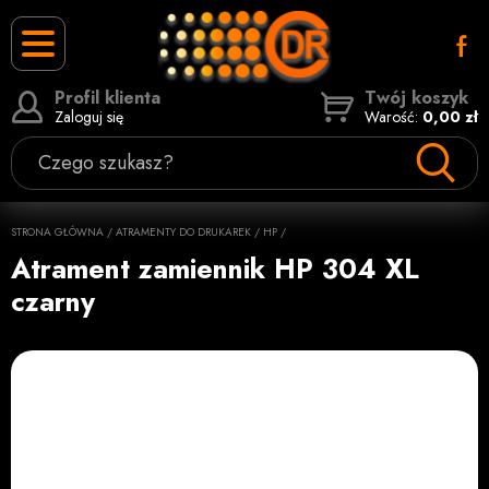
Profil klienta
Twój koszyk
Zaloguj się
Warość:
0,00 zł
Czego szukasz?
STRONA GŁÓWNA
/
ATRAMENTY DO DRUKAREK
/
HP
/
Atrament zamiennik HP 304 XL
czarny