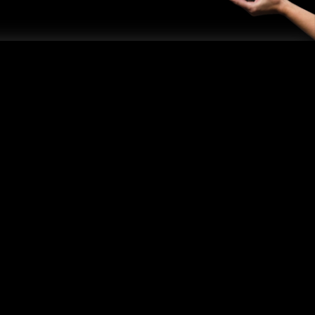
Pomoc
Masz pytanie? Specjalne zamówienie?
Dział sprzedaży
tel/fax.
34 324 83 94
Informacja produktowa
tel. kom.
788 750 283
Pomoc techniczna
tel. kom.
604 265 962
Projekt i wykonanie:
Redhand.pl