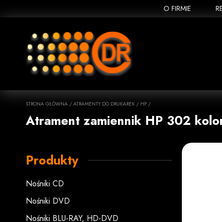
O FIRMIE
R
STRONA GŁÓWNA
/
ATRAMENTY DO DRUKAREK
/
HP
/
Atrament zamiennik HP 302 kolo
Produkty
Nośniki CD
Nośniki DVD
Nośniki BLU-RAY, HD-DVD