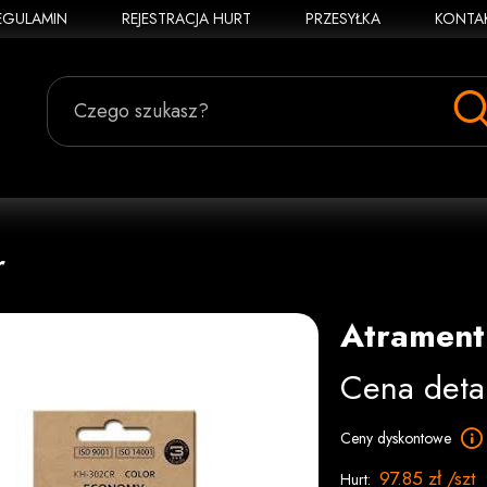
EGULAMIN
REJESTRACJA HURT
PRZESYŁKA
KONTA
Czego szukasz?
r
Atrament
Cena deta
Ceny dyskontowe
97.85 zł /szt
Hurt: