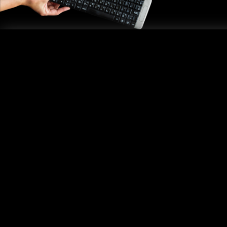
Informacje
Usługi
O firmie
Wydruk okł
Regulamin
Kopiowani
Koszty wysyłki
Nadruk na 
Opcje płatności
Duplikacj
Zwroty i reklamacje
Zakupy hurtowe
Kontakt
CDR
© 2020. Wszystkie prawa zastrzeżone