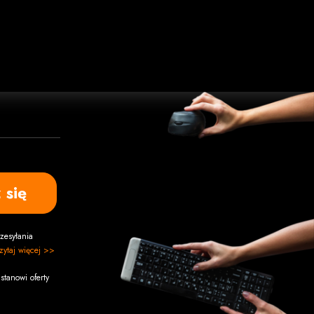
 się
zesyłania
zytaj więcej >>
stanowi oferty