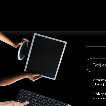
Twój ad
Wyrażam z
informacj
* Pole wym
w rozumie