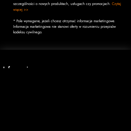
szczególności o nowych produktach, usługach czy promocjach.
Czytaj
więcej >>
* Pole wymagane, jeżeli chcesz otrzymać informacje marketingowe.
Informacja marketingowa nie stanowi oferty w rozumieniu przepisów
kodeksu cywilnego.
Informacje
O firmie
Regulamin
Koszty wysyłki
Opcje płatności
Zwroty i reklamacje
Zakupy hurtowe