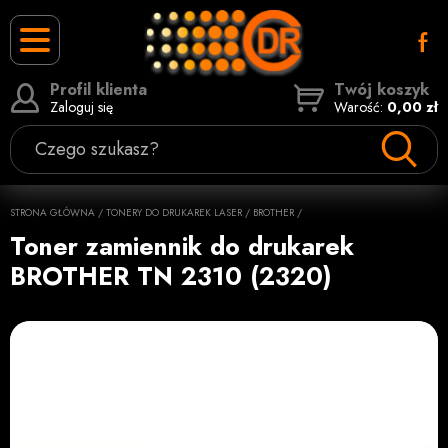
Profil klienta
Twój koszyk
Zaloguj się
Warość:
0,00 zł
Czego szukasz?
STRONA GŁÓWNA
/
TONERY DO DRUKAREK LASER
/
BROTHER
/
Toner zamiennik do drukarek
BROTHER TN 2310 (2320)