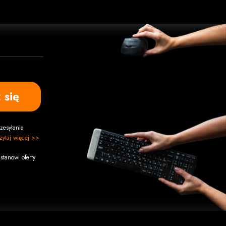
 się
zesyłania
zytaj więcej >>
stanowi oferty