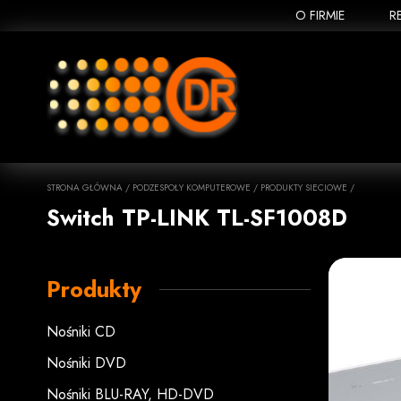
O FIRMIE
R
STRONA GŁÓWNA
/
PODZESPOŁY KOMPUTEROWE
/
PRODUKTY SIECIOWE
/
Switch TP-LINK TL-SF1008D
Produkty
Nośniki CD
Nośniki DVD
Nośniki BLU-RAY, HD-DVD