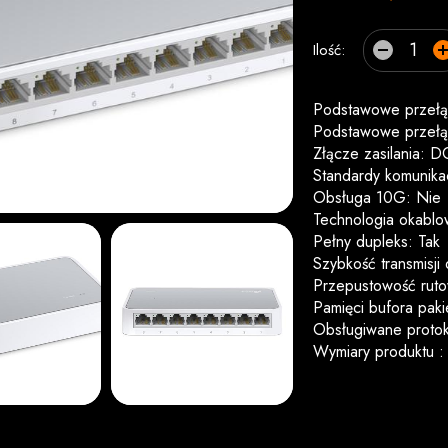
Ilość:
Podstawowe przełąc
Podstawowe przełącz
Złącze zasilania: DC
Standardy komunika
Obsługa 10G: Nie
Technologia okabl
Pełny dupleks: Tak
Szybkość transmisj
Przepustowość ruto
Pamięci bufora pak
Obsługiwane proto
Wymiary produktu :