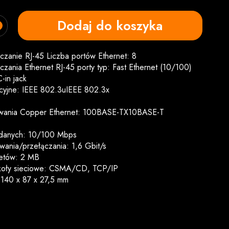
Dodaj do koszyka
zanie RJ-45 Liczba portów Ethernet: 8
ania Ethernet RJ-45 porty typ: Fast Ethernet (10/100)
-in jack
cyjne: IEEE 802.3uIEEE 802.3x
owania Copper Ethernet: 100BASE-TX10BASE-T
i danych: 10/100 Mbps
wania/przełączania: 1,6 Gbit/s
ietów: 2 MB
koły sieciowe: CSMA/CD, TCP/IP
 140 x 87 x 27,5 mm