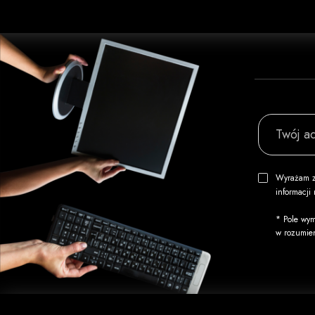
Twój ad
Wyrażam z
informacj
* Pole wym
w rozumie