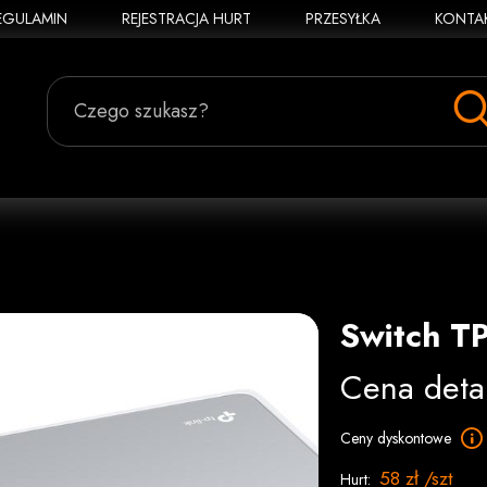
EGULAMIN
REJESTRACJA HURT
PRZESYŁKA
KONTA
Czego szukasz?
Switch T
Cena deta
Ceny dyskontowe
58 zł /szt
Hurt: