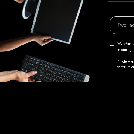
Twój ad
Wyrażam z
informacj
* Pole wym
w rozumie
Informacje
Usługi
O firmie
Wydruk okł