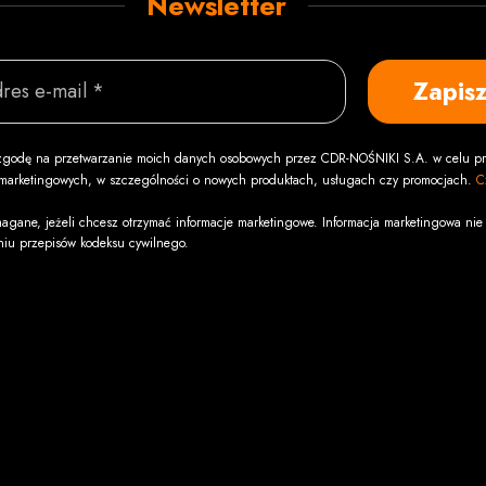
Newsletter
Zapisz
res e-mail *
godę na przetwarzanie moich danych osobowych przez CDR-NOŚNIKI S.A. w celu pr
i marketingowych, w szczególności o nowych produktach, usługach czy promocjach.
C
agane, jeżeli chcesz otrzymać informacje marketingowe. Informacja marketingowa nie 
niu przepisów kodeksu cywilnego.
Odbiór osobisty
adek
"CDR" s.c.