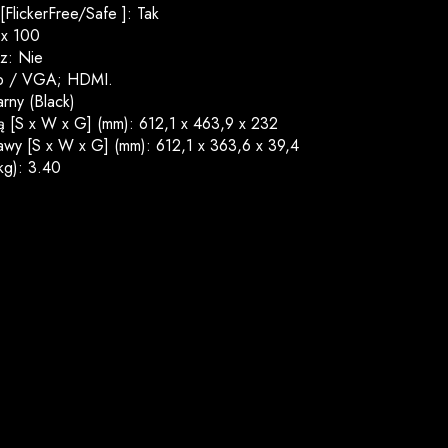
[FlickerFree/Safe ]: Tak
x 100
z: Nie
ub / VGA; HDMI.
rny (Black)
 [S x W x G] (mm): 612,1 x 463,9 x 232
wy [S x W x G] (mm): 612,1 x 363,6 x 39,4
kg): 3.40