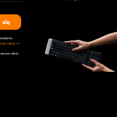
 się
zesyłania
zytaj więcej >>
stanowi oferty
Pomoc
Masz pytanie? Specjalne zamówienie?