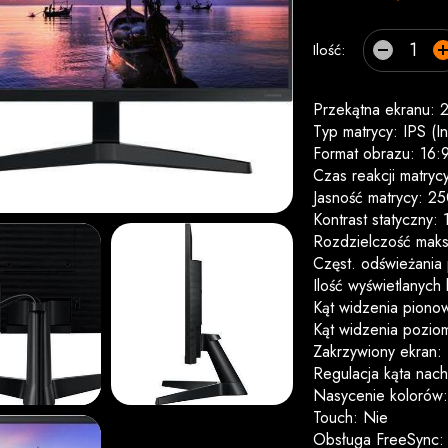
Ilość:
Przekątna ekranu: 2
Typ matrycy: IPS (I
Format obrazu: 16:
Czas reakcji matryc
Jasność matrycy: 2
Kontrast statyczny:
Rozdzielczość maks
Częst. odświeżania 
Ilość wyświetlanych
Kąt widzenia pionow
Kąt widzenia poziom
Zakrzywiony ekran:
Regulacja kąta nachy
Nasycenie kolorów
Touch: Nie
Obsługa FreeSync: