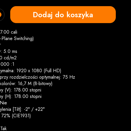
Dodaj do koszyka
7.00 cali
n-Plane Switching)
9
y: 5.0 ms
50 cd/m2
 1000 :1
ymalna: 1920 x 1080 (Full HD)
przy rozdzielczości optymalnej: 75 Hz
 kolorów: 16,7 M (8-bitowy)
y (V): 178.00 stopni
y (H): 178.00 stopni
 Nie
lenia [Tilt]: -2° / +22°
: 72% (CIE1931)
 Tak