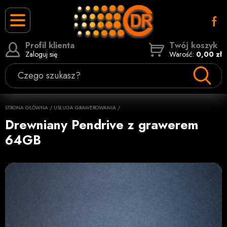
Profil klienta
Twój koszyk
Zaloguj się
Warość:
0,00 zł
Czego szukasz?
STRONA GŁÓWNA
/
USŁUGA GRAWEROWANIA
/
Drewniany Pendrive z grawerem
64GB