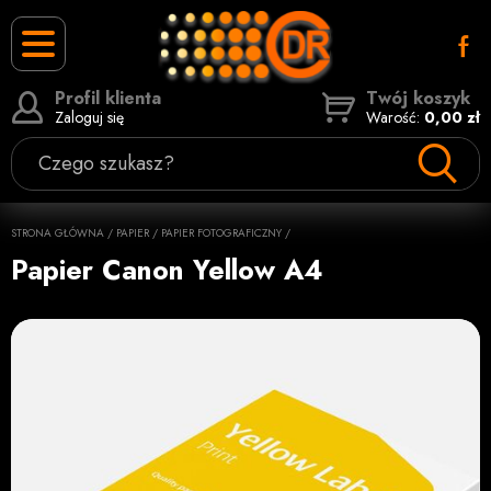
Profil klienta
Twój koszyk
Zaloguj się
Warość:
0,00 zł
Czego szukasz?
STRONA GŁÓWNA
/
PAPIER / PAPIER FOTOGRAFICZNY
/
Papier Canon Yellow A4