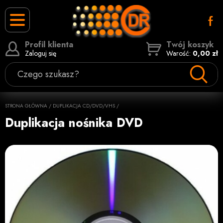
Profil klienta
Twój koszyk
Zaloguj się
Warość:
0,00 zł
Czego szukasz?
STRONA GŁÓWNA
/
DUPLIKACJA CD/DVD/VHS
/
Duplikacja nośnika DVD