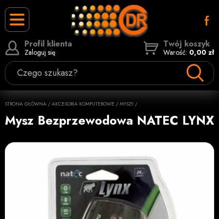
Profil klienta
Twój koszyk
Zaloguj się
Warość:
0,00 zł
Czego szukasz?
STRONA GŁÓWNA
/
AKCESORIA KOMPUTEROWE
/
MYSZY
/
Mysz Bezprzewodowa NATEC LYNX